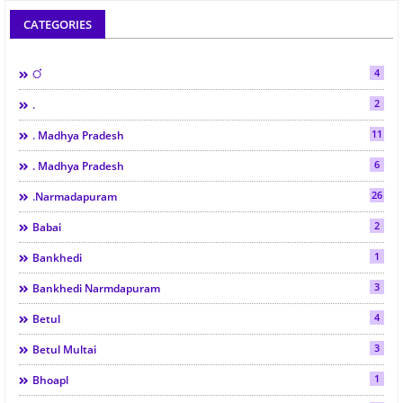
CATEGORIES
4
ं
2
.
11
. Madhya Pradesh
6
. Madhya Pradesh
26
.Narmadapuram
2
Babai
1
Bankhedi
3
Bankhedi Narmdapuram
4
Betul
3
Betul Multai
1
Bhoapl