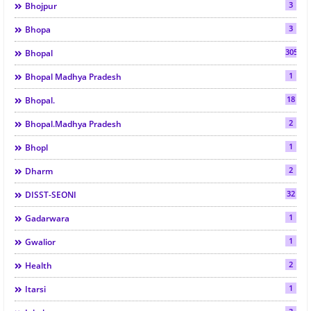
3
Bhojpur
3
Bhopa
305
Bhopal
1
Bhopal Madhya Pradesh
18
Bhopal.
2
Bhopal.Madhya Pradesh
1
Bhopl
2
Dharm
32
DISST-SEONI
1
Gadarwara
1
Gwalior
2
Health
1
Itarsi