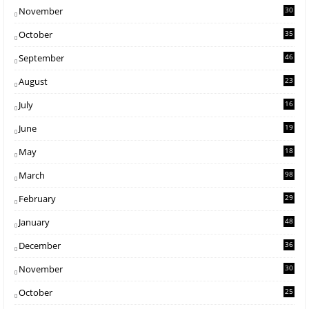
November
30
October
35
September
46
August
23
July
16
June
19
May
18
March
98
February
29
2
January
48
2
December
36
2
November
30
5
October
25
1