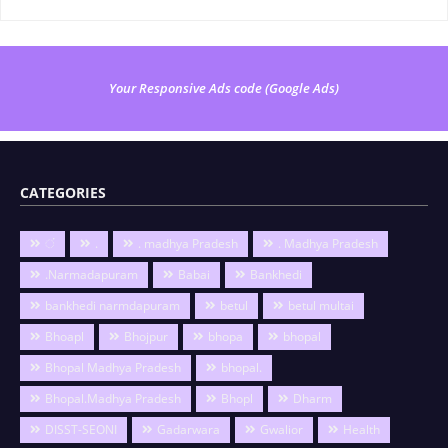
Your Responsive Ads code (Google Ads)
CATEGORIES
ं
.
. madhya Pradesh
. Madhya Pradesh
.Narmadapuram
Babai
Bankhedi
bankhedi narmdapuram
betul
betul multai
Bhoapl
Bhojpur
bhopa
bhopal
Bhopal Madhya Pradesh
bhopal.
Bhopal.Madhya Pradesh
Bhopl
Dharm
DISST-SEONI
Gadarwara
Gwalior
Health