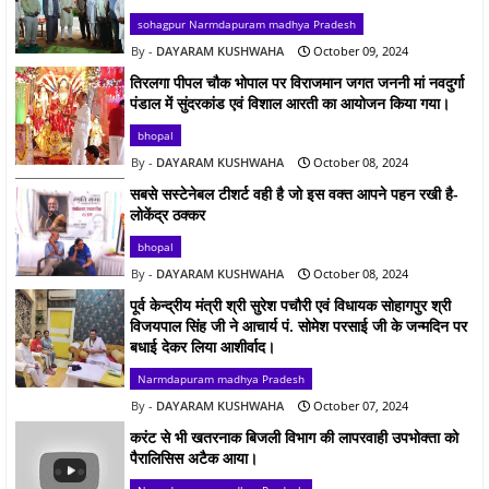
sohagpur Narmdapuram madhya Pradesh
DAYARAM KUSHWAHA
October 09, 2024
तिरलगा पीपल चौक भोपाल पर विराजमान जगत जननी मां नवदुर्गा
पंडाल में सुंदरकांड एवं विशाल आरती का आयोजन किया गया।
bhopal
DAYARAM KUSHWAHA
October 08, 2024
सबसे सस्टेनेबल टीशर्ट वही है जो इस वक्त आपने पहन रखी है-
लोकेंद्र ठक्कर
bhopal
DAYARAM KUSHWAHA
October 08, 2024
पूर्व केन्द्रीय मंत्री श्री सुरेश पचौरी एवं विधायक सोहागपुर श्री
विजयपाल सिंह जी ने आचार्य पं. सोमेश परसाई जी के जन्मदिन पर
बधाई देकर लिया आशीर्वाद।
Narmdapuram madhya Pradesh
DAYARAM KUSHWAHA
October 07, 2024
करंट से भी खतरनाक बिजली विभाग की लापरवाही उपभोक्ता को
पैरालिसिस अटैक आया।