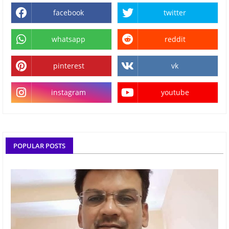
facebook
twitter
whatsapp
reddit
pinterest
vk
instagram
youtube
POPULAR POSTS