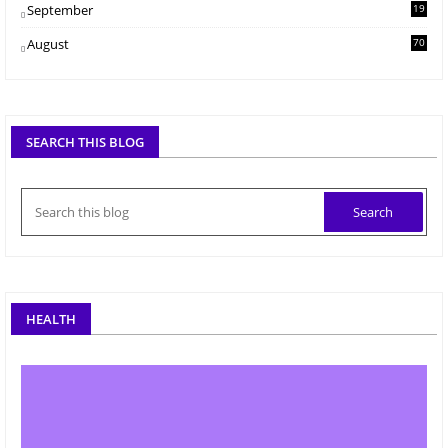
September
19
2
August
70
SEARCH THIS BLOG
HEALTH