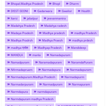
Bhopal.Madhya Pradesh
Bhopl
Dharm
DISST-SEONI
Gadarwara
Gwalior
Health
Itarsi
jabalpur
jeevanmantra
Madahya Pradesh
Madahya radesh
Madaya Pradesh
Madhya pradesh
madhya Pradesh
Madhya Pradrsh
Madhya Praesh
madhya prdesh
madhya प्रदेश
Madhyap Pradesh
Mandideep
MANDLA
manla
Namadapuram
Namadpuram
Naramadapuram
NaramdaPuram
NArmadapruam
Narmadapura
Narmadapuram
Narmadapuram.Madhya Pradesh
Narmadapurm
Narmadarpuram
Narmadpuram
Narmapuram
Narmdapura
narmdapuram
Narmdapuram madhya Pradesh